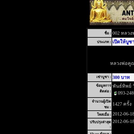
002 หลวงพ่
ชื่อ :
เปิดให้บูช
ประเภท :
หลวงพ่อคูณ ป
เช่าบูชา :
300 บาท
ข้อมูลการ
พันธ์ทิพย์ 
ติดต่อ :
093-24
จำนวนผู้เปิด
1427 ครั้ง
ชม :
2012-06-18
โพสเมื่อ :
2012-06-18
ปรับปรุงล่าสุด
: