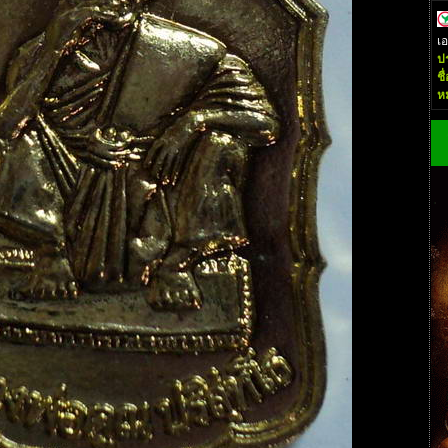
เ
ป
ชื
ห