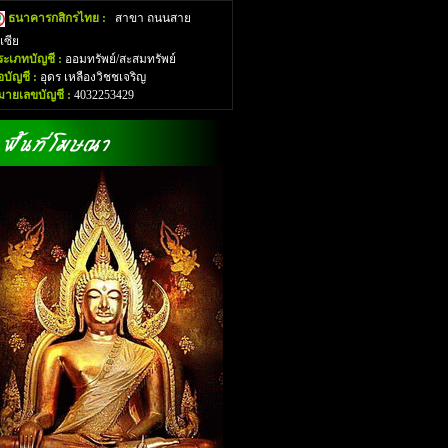
ธนาคารกสิกรไทย :
สาขา ถนนสาย
อเซีย
ระเภทบัญชี :
ออมทรัพย์/สะสมทรัพย์
่อบัญชี :
อุดร เหลืองวิชชเจริญ
มายเลขบัญชี :
4032253429