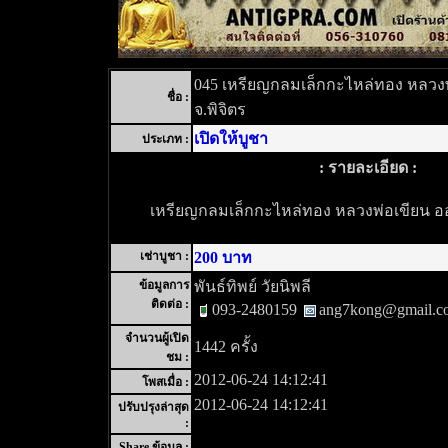
045 เหรียญกลมเล็กกะไหล่ทอง หลวงพ่
ชื่อ :
จ.พิจิตร
เปิดให้บูชา
ประเภท :
: รายละเอียด :
เหรียญกลมเล็กกะไหล่ทอง หลวงพ่อเขียน ออก
เช่าบูชา :
200 บาท
ข้อมูลการ
พันธ์ทิพย์ วัยนิพลี
ติดต่อ :
093-2480159
ang7kong@gmail.c
จำนวนผู้เปิด
1442 ครั้ง
ชม :
2012-06-24 14:12:41
โพสเมื่อ :
2012-06-24 14:12:41
ปรับปรุงล่าสุด
:
Share ข้อมูล :