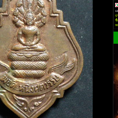
เ
ป
ชื
ห