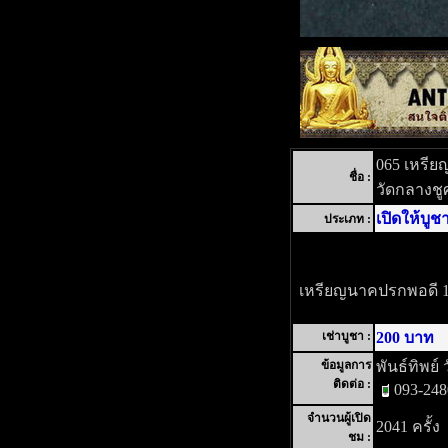
065 เหรีย
ชื่อ :
วัดกลางชูศ
เปิดให้บูช
ประเภท :
เหรียญนาคปรกพอดี 1 
เช่าบูชา :
200 บาท
ข้อมูลการ
พันธ์ทิพย์ 
ติดต่อ :
093-24
จำนวนผู้เปิด
2041 ครั้ง
ชม :