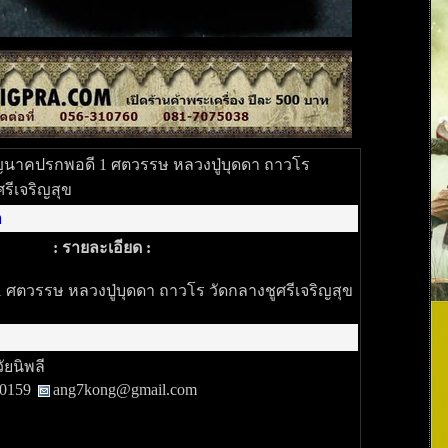
ญนาคปรกพอดี 1 ศตวรรษ หลวงปู่บุดดา ถาวโร
รีเจริญสุข
า
: รายละเอียด :
ศตวรรษ หลวงปู่บุดดา ถาวโร วัดกลางชูศรีเจริญสุข
วัยนิพลี
80159
ang7kong@gmail.com