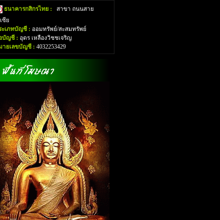
ธนาคารกสิกรไทย :
สาขา ถนนสาย
อเซีย
ระเภทบัญชี :
ออมทรัพย์/สะสมทรัพย์
่อบัญชี :
อุดร เหลืองวิชชเจริญ
มายเลขบัญชี :
4032253429