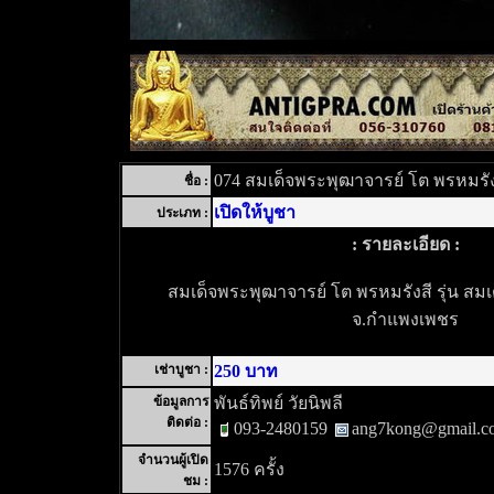
074 สมเด็จพระพุฒาจารย์ โต พรหมรัง
ชื่อ :
เปิดให้บูชา
ประเภท :
: รายละเอียด :
สมเด็จพระพุฒาจารย์ โต พรหมรังสี รุ่น สม
จ.กำแพงเพชร
เช่าบูชา :
250 บาท
ข้อมูลการ
พันธ์ทิพย์ วัยนิพลี
ติดต่อ :
093-2480159
ang7kong@gmail.c
จำนวนผู้เปิด
1576 ครั้ง
ชม :