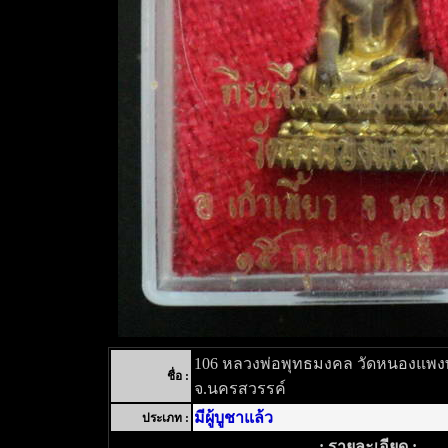
106 หลวงพ่อพุทธมงคล วัดหนองแพงพว
ชื่อ :
จ.นครสวรรค์
มีผู้บูชาแล้ว
ประเภท :
: รายละเอียด :