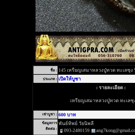
145 เหรียญเสมาหลวงปู่ทวด ทะเลซุง ป
ชื่อ :
เปิดให้บูชา
ประเภท :
: รายละเอียด :
เหรียญเสมาหลวงปู่ทวด ทะเลซุง
เช่าบูชา :
600 บาท
ข้อมูลการ
พันธ์ทิพย์ วัยนิพลี
ติดต่อ :
093-2480159
ang7kong@gmail.c