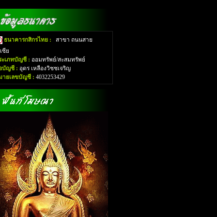
ธนาคารกสิกรไทย :
สาขา ถนนสาย
อเซีย
ระเภทบัญชี :
ออมทรัพย์/สะสมทรัพย์
่อบัญชี :
อุดร เหลืองวิชชเจริญ
มายเลขบัญชี :
4032253429