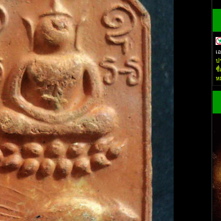
เ
ป
ชื
ห