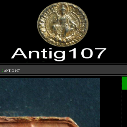
 :
ANTIG 107