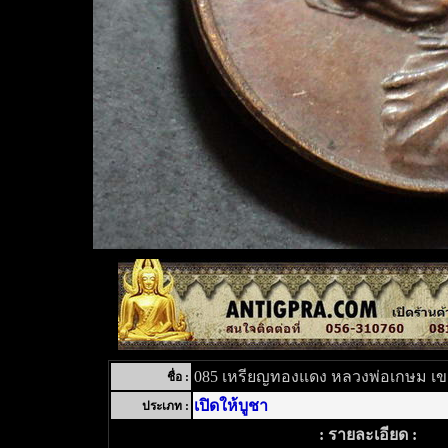
085 เหรียญทองแดง หลวงพ่อเกษม เขม
ชื่อ :
เปิดให้บูชา
ประเภท :
: รายละเอียด :