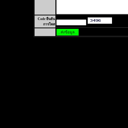
Code ยืนยัน
การโพส