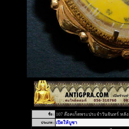
107 ล๊อคเก็ตพระประจำวันจันทร์ หลังย
ชื่อ :
เปิดให้บูชา
ประเภท :