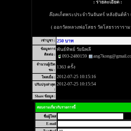
: รายละเอียด :
ล๊อคเก็ตพระประจำวันจันทร์ หลังยันต์ห้า
( ออกวัดหลวงพ่อโสธร วัดโสธรวรารามวร
เช่าบูชา :
250 บาท
ข้อมูลการ
พันธ์ทิพย์ วัยนิพลี
ติดต่อ :
093-2480159
ang7kong@gmail.c
จำนวนผู้เปิด
1363 ครั้ง
ชม :
2012-07-25 10:15:16
โพสเมื่อ :
2012-07-25 10:15:54
ปรับปรุงล่าสุด
:
Share ข้อมูล :
สอบถามเกี่ยวกับรายการนี้
ชื่อผู้โพส
E-mail