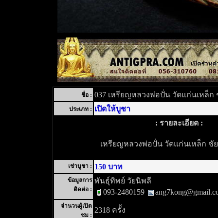
037 เหรียญหลวงพ่อปั่น วัดแก่นเหล็ก 
ชื่อ :
เปิดให้บูชา
ประเภท :
: รายละเอียด :
เหรียญหลวงพ่อปั่น วัดแก่นเหล็ก ชั
เช่าบูชา :
150 บาท
ข้อมูลการ
พันธุ์ทิพย์ วัยนิพลี
ติดต่อ :
093-2480159
ang7kong@gmail.c
จำนวนผู้เปิด
2318 ครั้ง
ชม :