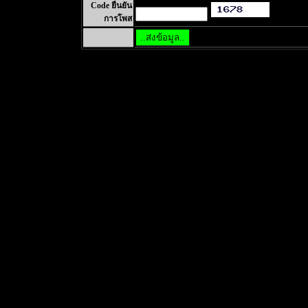
Code ยืนยัน
การโพส