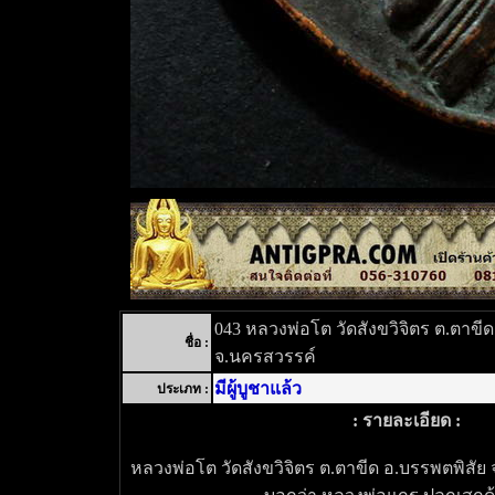
043 หลวงพ่อโต วัดสังขวิจิตร ต.ตาขี
ชื่อ :
จ.นครสวรรค์
มีผู้บูชาแล้ว
ประเภท :
: รายละเอียด :
หลวงพ่อโต วัดสังขวิจิตร ต.ตาขีด อ.บรรพตพิสัย