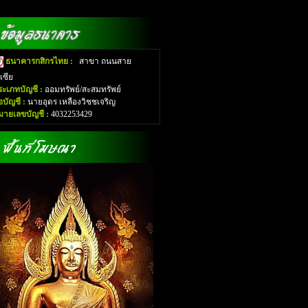
ธนาคารกสิกรไทย :
สาขา ถนนสาย
อเซีย
ระเภทบัญชี :
ออมทรัพย์/สะสมทรัพย์
่อบัญชี :
นายอุดร เหลืองวิชชเจริญ
มายเลขบัญชี :
4032253429