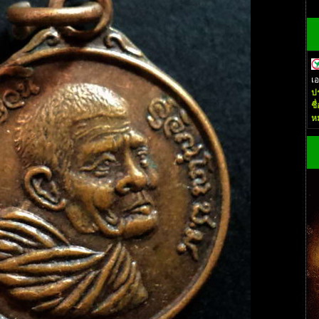
เ
ป
ชื
ห