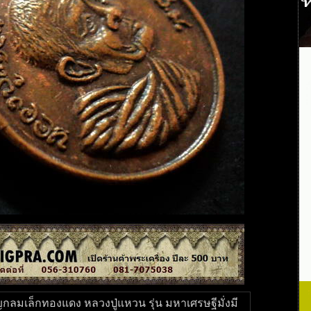
ญกลมเล็กทองแดง หลวงปู่แหวน รุ่น มหาเศรษฐีมั่งมี