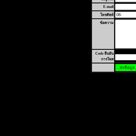
E-mail
โทรศัพท์
ข้อความ
Code ยืนยัน
การโพส