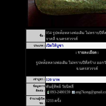
054 รูปหล่้อหลวงพ่อเดิม ไม่ทราบปีท
ชื่อ :
จาคลี จ.นครสวรรค์
เปิดให้บูชา
ประเภท :
: รายละเอียด :
รูปหล่้อหลวงพ่อเดิม ไม่ทราบปีที่สร้าง ออ
จ.นครสวรรค์
เช่าบูชา :
120 บาท
ข้อมูลการ
พันธุ์ทิพย์ วัยนิพลี
ติดต่อ :
093-2480159
ang7kong@gmail.c
จำนวนผู้เปิด
1233 ครั้ง
ชม :