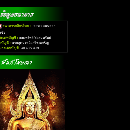
ธนาคารกสิกรไทย :
สาขา ถนนสาย
อเซีย
ระเภทบัญชี :
ออมทรัพย์/สะสมทรัพย์
่อบัญชี :
นายอุดร เหลืองวิชชเจริญ
มายเลขบัญชี :
4032253429