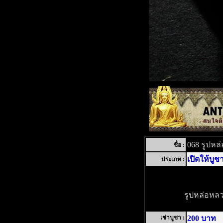
068 รูปหล
ชื่อ :
เปิดให้บูช
ประเภท :
รูปหล่อหลว
เช่าบูชา :
200 บาท