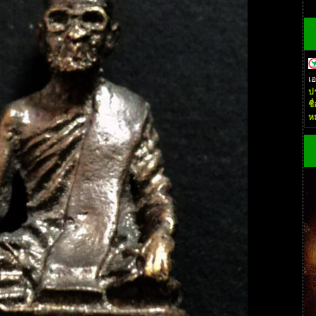
เ
ป
ชื
ห