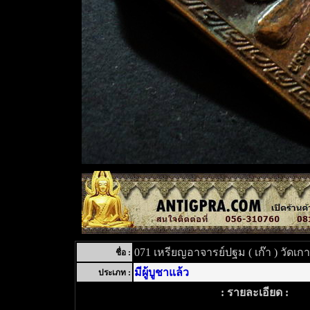
071 เหรียญอาจารย์ปฐม ( เก๊า ) วัดเก
ชื่อ :
มีผู้บูชาแล้ว
ประเภท :
: รายละเอียด :