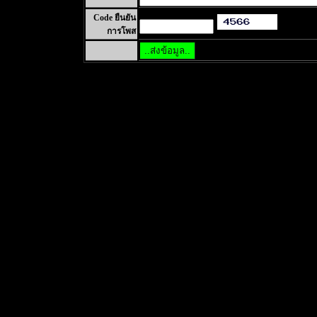
Code ยืนยัน
การโพส