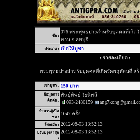
076 พระพุทธปางสำหรับบุคคลที่เกิดวั
ชื่อ :
พาน จ.ลพบุรี
เปิดให้บูชา
ประเภท :
: รายละเอียด :
พระพุทธปางสำหรับบุคคลที่เกิดวัดพฤหัสบดี สร้า
เช่าบูชา :
150 บาท
ข้อมูลการ
พันธุ์ทิพย์ วัยนิพลี
ติดต่อ :
093-2480159
ang7kong@gmail.c
จำนวนผู้เปิด
1047 ครั้ง
ชม :
2012-08-03 13:52:13
โพสเมื่อ :
2012-08-03 13:52:13
ปรับปรุงล่าสุด
: