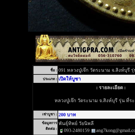
091 หลวงปู่เจ๊ก วัดระนาม จ.สิงห์บุรี ร
ชื่อ :
เปิดให้บูชา
ประเภท :
: รายละเอียด :
หลวงปู่เจ๊ก วัดระนาม จ.สิงห์บุรี รุ่น ที
เช่าบูชา :
200 บาท
ข้อมูลการ
พันธุ์ทิพย์ วัยนิพลี
ติดต่อ :
093-2480159
ang7kong@gmail.c