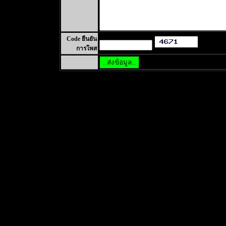
Code ยืนยัน
การโพส