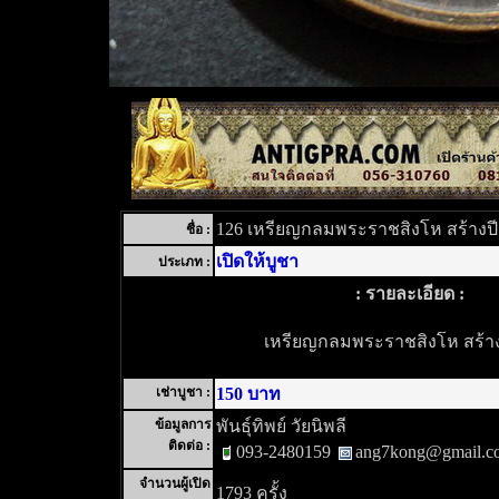
126 เหรียญกลมพระราชสิงโห สร้างปี
ชื่อ :
เปิดให้บูชา
ประเภท :
: รายละเอียด :
เหรียญกลมพระราชสิงโห สร้าง
เช่าบูชา :
150 บาท
ข้อมูลการ
พันธุ์ทิพย์ วัยนิพลี
ติดต่อ :
093-2480159
ang7kong@gmail.c
จำนวนผู้เปิด
1793 ครั้ง