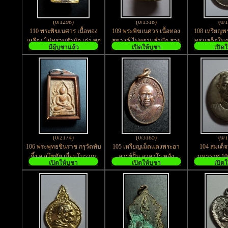
(0/1298)
(0/1318)
(0/
110 พระพิฆเนศวร เนื้อทอง
109 พระพิฆเนศวร เนื้อทอง
108 เหรียญพร
เหลือง ไม่ทราบสำนัก เก่า่ พอ
สตางค์ ไม่ทราบสำนัก สวย
ทรงเสด็จในก
มีผู้บูชาแล้ว
เปิดให้บูชา
เปิดใ
มีอายุครับ
มากๆ
ประชาสรรค์
(0/2174)
(0/3185)
(0/
106 พระพุทธชินราช กรุวัดทับ
105 เหรียญเม็ดแตงพระอา
104 สมเด็
ผึ้ง จ.สุโขทัย เลี่ยมโบราณ
จารย์ฝั้น อาจาโร หลัง
มหาราช 100
เปิดให้บูชา
เปิดให้บูชา
เปิดใ
มาสภาพเดิม พร้อมบูชา
บางกอกสาส์น ปี21
พิท