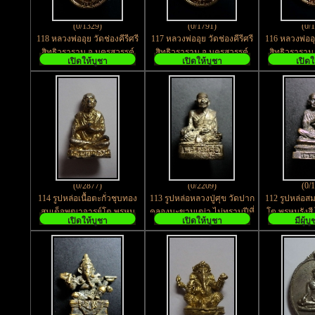
(0/1329)
(0/1791)
(0/
118 หลวงพ่ออุย วัดช่องคีรีศรี
117 หลวงพ่ออุย วัดช่องคีรีศรี
116 หลวงพ่ออุย
สิทธิวราราม จ.นครสวรรค์
สิทธิวราราม จ.นครสวรรค์
สิทธิวราราม
เปิดให้บูชา
เปิดให้บูชา
เปิดใ
เนื้อทองแดงตอกโค๊ต
สร้างปี 2555 อายุ 95 ปี
(0/2877)
(0/2209)
(0/
114 รูปหล่อเนื้อตะกั่วชุบทอง
113 รูปหล่อหลวงปู่ศุข วัดปาก
112 รูปหล่อส
สมเด็จพุฒาจารย์โต พรหม
คลองมะขามเฒ่า ไม่ทราบปีที่
โต พรหมรังสี
เปิดให้บูชา
เปิดให้บูชา
มีผู้บ
รังสี ไม่ทราบสำนัก
สร้าง