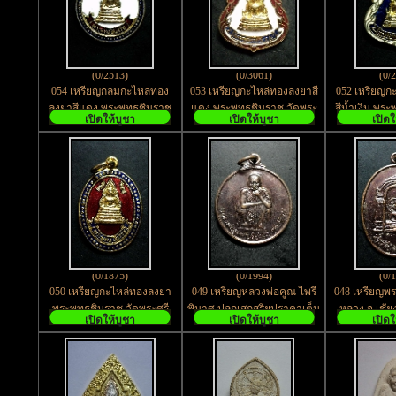
(0/2513)
(0/3061)
(0/
054 เหรียญกลมกะไหล่ทอง
053 เหรียญกะไหล่ทองลงยาสี
052 เหรียญก
ลงยาสีแดง พระพุทธชินราช
แดง พระพุทธชินราช วัดพระ
สีน้ำเงิน พระ
เปิดให้บูชา
เปิดให้บูชา
เปิดใ
วัดพระศรีรัตนมหาธาตุ
ศรีรัตนมหาธาตุ จ.พิษณุโลก
พระศรีรั
จ.พิษณุโลก
จ.พิ
(0/1875)
(0/1994)
(0/
050 เหรียญกะไหล่ทองลงยา
049 เหรียญหลวงพ่อคูณ ไพรี
048 เหรียญพระ
พระพุทธชินราช วัดพระศรี
พินาศ ปลุกเสกสุริยุปราคาเต็ม
หลวง จ.เชัย
เปิดให้บูชา
เปิดให้บูชา
เปิดใ
รัตนมหาธาตุ จ.พิษณุโลก
ดวง๒๔ ตุลาคม ๒๕๓๘
หลักเมือง 