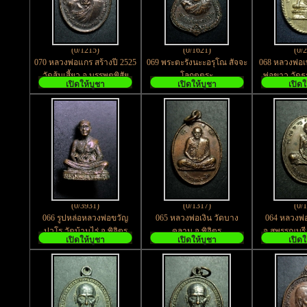
(0/1215)
(0/1621)
(0/
070 หลวงพ่อแกร สร้างปี 2525
069 พระตะรังนะะอรุโณ สัจจะ
068 หลวงพ่อ
วัดส้มเสี้ยว อ.บรรพตพิสัย
โลกุตตระ
พ่อขาว วัด
เปิดให้บูชา
เปิดให้บูชา
เปิดใ
จ.นครสวรรค์
อ.บรรพตพิสั
(0/3931)
(0/1317)
(0/
066 รูปหล่อหลวงพ่อขวัญ
065 หลวงพ่อเงิน วัดบาง
064 หลวงพ่อ
ปวโร วัดบ้านไร่ จ.พิจิตร
คลาน จ.พิจิตร
จ.สุพรรณบุรี
เปิดให้บูชา
เปิดให้บูชา
เปิดใ
๘๐ปี สร้