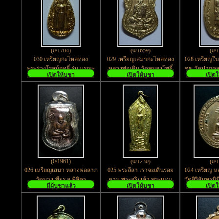
(0/1704)
(0/1659)
(0/
030 เหรียญกะไหล่ทอง
029 เหรียญเสมากะไหล่ทอง
028 เหรียญใ
พระร่วงโรจน์ฤทธิ์ รุ่น บูรณะ
หลวงพ่อเดิม วัดหนองโพธิ์
ศุข วัดปากค
เปิดให้บูชา
เปิดให้บูชา
เปิดใ
องค์พระปฐมเจดีย์
อ.ตาคลี จ.นครสวรรค์
กะไหล่ท
(0/1961)
(0/1230)
(0/
026 เหรียญเสมา หลวงพ่อลาภ
025 พระลีลา เราจะเดินรอย
024 เหรียญ 
วัดบางเพียร จ.พิจิตร
ตาม พระอริยเจ้า พระแท่น
วัดสิริจันทรนิ
มีผู้บูชาแล้ว
เปิดให้บูชา
เปิดใ
ศิลาอาสน์ พิมพ์เล็ก
เขาบ