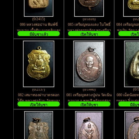
(0/2415)
(0/1816)
(0/
086 หลวงพ่อปาน พิมพ์ขี่
085 เหรียญทองแดง ใบโพธิ์
084 เหรียญจอ
หนุมาน เนื้อดิน ผงอุดล้นเลย
หลวงพ่อธรรมจักร พระศรีอา
พ่อเงิน วัดบา
มีผู้บูชาแล้ว
เปิดให้บูชา
เปิดใ
ครับ
ริยพระแท่นศิลาอาสน์
สร้าง
(0/2137)
(0/1440)
(0/
082 เสมาทองฝาบาตรตอก
081 เหรียญหลวงปู่ม่น วัดเนิน
080 เม็ดน้อยห
โค๊ต หลวงพ่ออ้วน วัดหนอง
ตามาก จ.ชลบุรี พร้อมกล่อง
อยุธยา จิ๋วแต
เปิดให้บูชา
เปิดให้บูชา
มีผู้บ
กระโดน อ.ลาดยาว
เดิม
เ
จ.นครสวรรค์