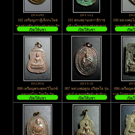
(0/3126)
(0/1721)
(0/
102 เหรียญเราสู้เล็กกะไหล่
101 พระสยามเทวาธิราช
100 หลวงพ่อโส
ทองห่วงตัด หลวงปู่แหวน วัด
สร้างโดย หลวงพ่อสมควร
หลวงพ่อดิ่ง 
เปิดให้บูชา
เปิดให้บูชา
เปิดใ
ดอยแม่ปั๋ง จ.เชียงใหม่
วิชชาสาโล วัดถือน้ำ
เ
จ.นครสวรรค์ สร้า
(0/2585)
(0/1575)
(0/
098 เหรียญพระพุทธวิโมกข์
097 หลวงพ่อคูณ ปริสุทโธ รุ่น
096 เหรียญหล
หลวงปู่โง่น โสรโย วัด
เสาร์ ๕ คูณทรัพย์แสนล้าน
ราช ไม่ทราบส
เปิดให้บูชา
เปิดให้บูชา
เปิดใ
พระพุทธบาทเขารวก จ.พิจิตร
สร้างปี 2539
ที่