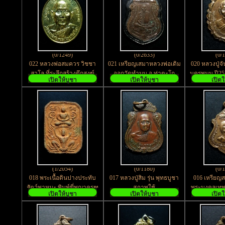
(0/1249)
(0/2633)
(0/
022 หลวงพ่อสมควร วิชชา
021 เหรียญเสมาหลวงพ่อเดิม
020 หลวงปู่จั
สาโล ที่ระลึกสร้างตึกสงฆ์
ออกวัดทำนบ อ.ท่าตะโก
นครพนม ปี25
เปิดให้บูชา
เปิดให้บูชา
เปิดใ
อาพาธโรงพยาบาลค่ายจิร
จ.นครสวรรค์ สร้างปี 2535
หายา
ประวัติ
(1/2054)
(0/1180)
(0/
018 พระเนื้อดินปางประทับ
017 หลวงปู่สิม รุ่น พุทธบูชา
016 เหรียญส
สัตว์พาหนะ พิมพ์ขี่พญาครุฑ
สภาพใช้
พระมงคลเทพม
เปิดให้บูชา
เปิดให้บูชา
เปิดใ
หลวงพ่อปานย้อนยุค
สด วัด