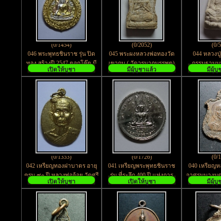
(0/1454)
(0/2052)
(0/
046 พระพุทธชินราช รุ่น ปิด
045 พระผงหลวงพ่อทองวัด
044 หลวงป
ทอง สร้างปี 2547 ตอกโค๊ต มี
เขากบ ( วัดวรนาถบรรพต)
กรรมฐานมห
เปิดให้บูชา
มีผู้บูชาแล้ว
มีผู้บ
หมายเลขกำกับ
จ.นครสวรรค์
หลวงปู่ดู่ วั
(0/1353)
(0/1726)
(0/
042 เหรียญทองฝาบาตร อายุ
041 เหรียญพระพุทธชินราช
040 เหรียญห
ครบ ๙๐ ปี หลวงพ่อจ้อย วัดศรี
รุ่น ที่ระลึก 400 ปี แห่งการ
อาศรมบางมด 
เปิดให้บูชา
เปิดให้บูชา
มีผู้บ
อุทุมพร จ.นครสวรรค์
สวรรคต สมเด็จพระนเรศวร
ปี 
มหาราช