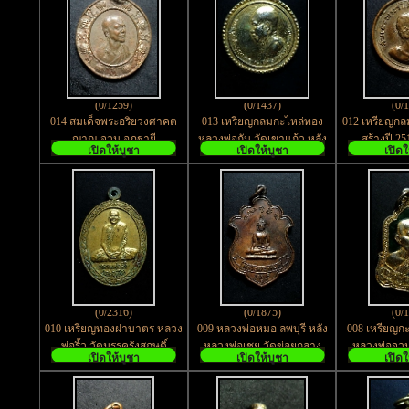
(0/1259)
(0/1437)
(0/
014 สมเด็จพระอริยวงศาคต
013 เหรียญกลมกะไหล่ทอง
012 เหรียญกลม
ญาณ จวน อุฏฐายี
หลวงพ่อกัน วัดเขาแก้ว หลัง
สร้างปี 2
เปิดให้บูชา
เปิดให้บูชา
เปิดใ
ร.๕
(0/2316)
(0/1875)
(0/
010 เหรียญทองฝาบาตร หลวง
009 หลวงพ่อหมอ ลพบุรี หลัง
008 เหรียญก
พ่อริ้ว วัดมรรครังสฤษดิ์
หลวงพ่อเชย วัดข่อยกลาง
หลวงพ่อจวน
เปิดให้บูชา
เปิดให้บูชา
เปิดใ
อ.เก้าเลี้ยว จ.นครสวรรค์
สร้างปี 2529
จ.สิงห์บุรี