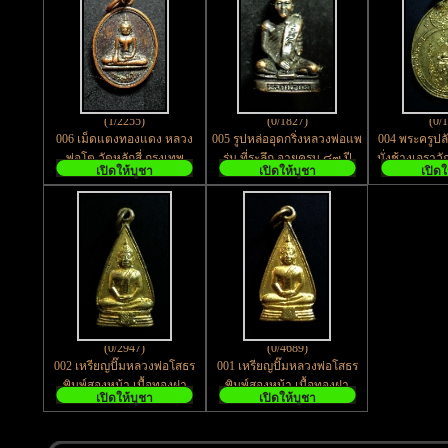
(1/2255)
(0/1827)
(0/
006 เม็ดแตงทองแดง หลวง
005 รูปหล่ออุดกริ่งหลวงพ่อแพ
004 พระครูป
พ่อโต วัดหลักสี่ กรุงเทพ
รุ่น ที่ระลึก อายุครบ ๘๗ ปี
นั่งช้างเอราว
เปิดให้บูชา
เปิดให้บูชา
เปิดใ
เนื้อทองแดง รมดำ
จ.ช
(0/2947)
(0/4689)
002 เหรียญปั๊มหลวงพ่อโสธร
001 เหรียญปั๊มหลวงพ่อโสธร
พิมพ์สองหน้า เนื้อทองฝา
พิมพ์สองหน้า เนื้อทองฝา
เปิดให้บูชา
เปิดให้บูชา
บาตร ไม่ทราบปีที่สร้าง
บาตร ไม่ทราบปีที่สร้าง