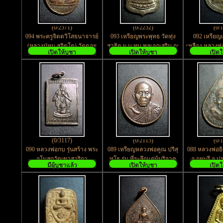
(0/2571)
(0/2252)
(0/
094 พระครูจิตตวิโสธนาจารย์
093 เหรียญพระพุทธ วัดทุ่ง
092 เหรียญ
(หลวงปู่หนู สุจิตโต) วัดดอย
สาธิต ผ.บ.ทบ.พลเอกเสริม ณ
เหลือง หลวงพ่
เปิดให้บูชา
เปิดให้บูชา
เปิดใ
แม่ปั๋ง จ.เชียงใหม่
นคร สร้างรุ่น 1 ปี 2521
ไกรกลาง จ
(0/3117)
(0/2115)
(0/
090 หลวงพ่อกบ รุ่นสร้าง พระ
089 เหรียญหลวงพ่อคูณ ปริสุ
088 หลวงพ่อย
อุโบสถวัดเขาสาริกา
ทโธ รุ่น ที่ระลึกแด่ผู้บริจาค
อ.กุยบุรี จ.ป
มีผู้บูชาแล้ว
เปิดให้บูชา
เปิดใ
อ.บ้านหมี่ จ.ลพบุรี
โลหิต