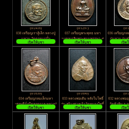
(0/2416)
(0/1297)
(0/
038 เหรียญเราสู้เล็ก หลวงปู่
037 เหรียญพระพุทธ มหา
036 เหรียญกลม
แหวน วัดดอยแม่ปั๋ง
มงคลเฉลิมพระชนมพรรษา ๕
ปู่แหวน รุ่นส
เปิดให้บูชา
เปิดให้บูชา
เปิดใ
จ.เชียงใหม่
รอบ 12 สิงหาคม สร้างปี 2535
ดอยแม่ปั๋ง
(0/1639)
(0/1690)
(0/
034 เหรียญกลมเล็กมหา
033 หลวงพ่อเดิม หลังใบโพธิ์
032 หลวงพ่ออ
เศรษฐีมั่งมีตลอดกาล หลวงปู่
รุ่น สร้างศาลเจ้าวัดหนองโพธิ์
วัดหัวหิน จ.
เปิดให้บูชา
เปิดให้บูชา
เปิดใ
แหวน เนื้อทองแดง สวยคม
เสาร์ ๕ ปี 2536
พ