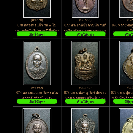
(0/1328)
(0/1582)
(0/
078 หลวงพ่อแก้ว รุ่น ๑ ไม่
077 พระยาพิชัยดาบหัก รุ่นที่
076 หลวงพ่อคู
ทราบสำนัก ไม่ทราบปีที่สร้าง
ระลึก กฐินพระราชทานธนาร
พลั
เปิดให้บูชา
เปิดให้บูชา
เปิดใ
คารกรุงเทพ สร้างปี 2530
(0/1143)
(0/1745)
(0/
074 หลวงพ่อหวล วัดพุธทไธ
073 หลวงพ่อหนู วัดชีปะขาว
072 หลวงปู่แห
ศวรรค์ สร้างปี 2535
หาย จ.อยุธยา สร้างปี 2525
พลัง ที่ระลึกส
เปิดให้บูชา
เปิดให้บูชา
มีผู้บ
พลาไชย 