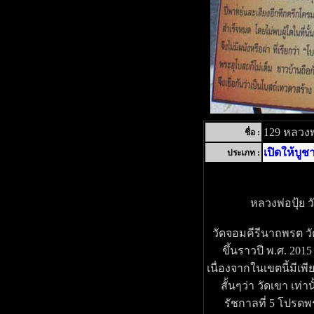
129 หลวงพ
ชื่อ :
เปิดให้บูช
ประเภท :
หลวงพ่อปุ้ย 
วัดจอมคีรีนาถพรต วัด
ขึ้นราวปี พ.ศ. 201
เนื่องจากในเขตนี้มีเพ
สั้นๆว่า วัดเขา เท่
รัชกาลที่ 5 โปรด