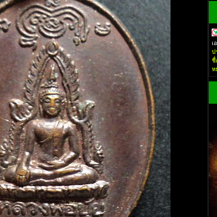
เ
ป
ชื
ห