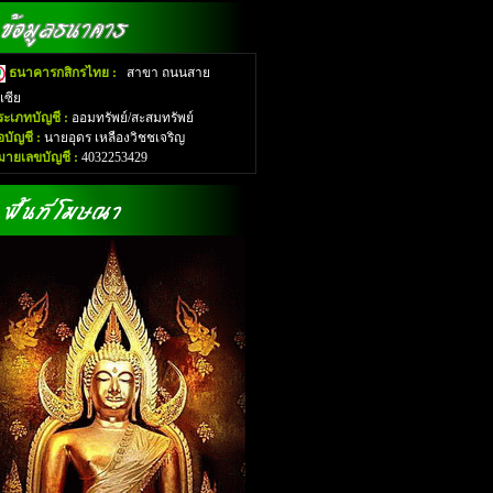
ธนาคารกสิกรไทย :
สาขา ถนนสาย
อเซีย
ระเภทบัญชี :
ออมทรัพย์/สะสมทรัพย์
่อบัญชี :
นายอุดร เหลืองวิชชเจริญ
มายเลขบัญชี :
4032253429