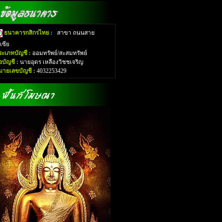
ธนาคารกสิกรไทย :
สาขา ถนนสาย
อเซีย
ระเภทบัญชี :
ออมทรัพย์/สะสมทรัพย์
่อบัญชี :
นายอุดร เหลืองวิชชเจริญ
มายเลขบัญชี :
4032253429