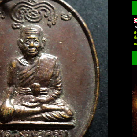
เ
ป
ชื
ห