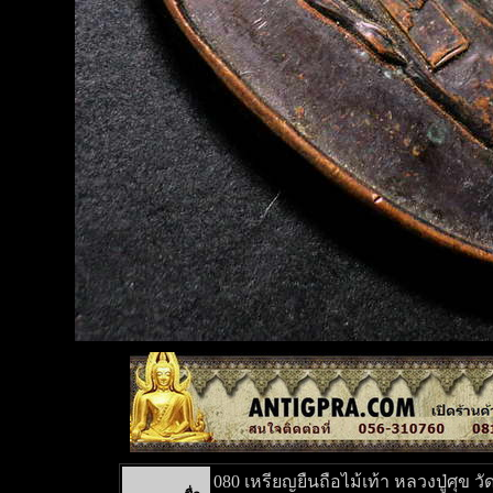
080 เหรียญยืนถือไม้เท้า หลวงปู่ศุข