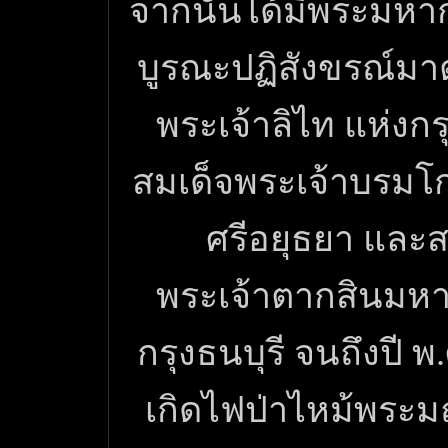
จากนั้นได้มีพระมหาก
บูรณะปฏิสังขรณ์มา
พระเจ้าลิไท แห่งกร
สมเด็จพระเจ้าบรมโก
ศรีอยุธยา และส
พระเจ้าตากสินมห
กรุงธนบุรี จนถึงปี พ
เกิดไฟป่าไหม้พร