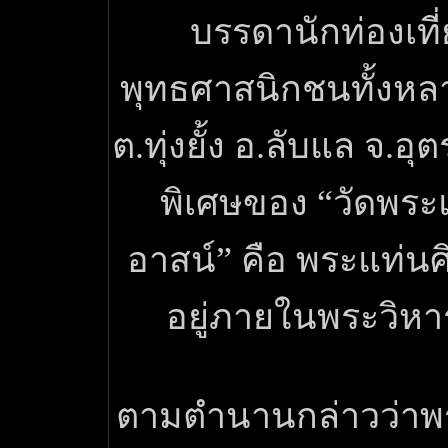
บรรดานักท่องเที
พุทธศาสนิกชนทั้งหลาย
ต.ทุ่งยั้ง อ.ลับแล จ.อุ
พิเศษของ “วัดพระ
อาสน์” คือ พระแท่นศิ
อยู่ภายในพระวิหา
ตามตำนานกล่าวว่าพ