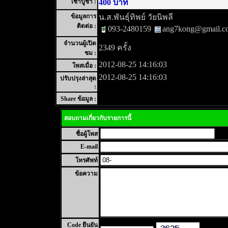
เช่าบูชา :
400 บาท
ข้อมูลการ
น.ส.พันธุ์ทิพย์ วัยนิพลี
ติดต่อ :
093-2480159
ang7kong@gmail.c
จำนวนผู้เปิด
2349 ครั้ง
ชม :
2012-08-25 14:16:03
โพสเมื่อ :
2012-08-25 14:16:03
ปรับปรุงล่าสุด
:
Share ข้อมูล :
สอบถามเกี่ยวกับรายการนี้
ชื่อผู้โพส
E-mail
โทรศัพท์
ข้อความ
Code ยืนยัน