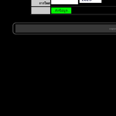
การโพส
copy