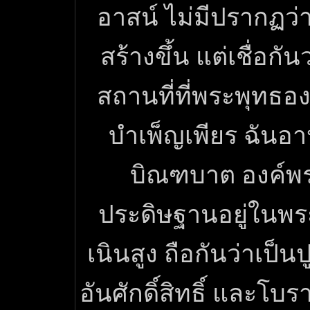
อาสน์ ไม่มีปรากฏว่าผ
สร้างขึ้น แต่เชื่อกัน
สถานที่ที่พระพุทธอ
บำเพ็ญเพียร ฉันอ
บิณฑบาต องค์พ
ประดิษฐานอยู่ในพ
เนินสูง ถือกันว่าเป็
อันศักดิ์สิทธิ์ และโ