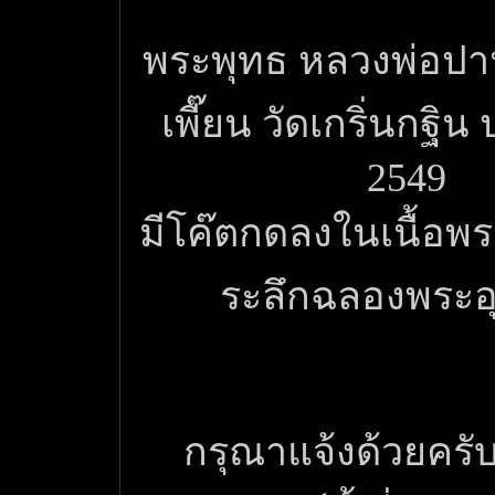
พระพุทธ หลวงพ่อปา
เพี๊ยน วัดเกริ่นกฐิน 
2549
มีโค๊ตกดลงในเนื้อพระ ว
ระลึกฉลองพระอ
กรุณาแจ้งด้วยครับ